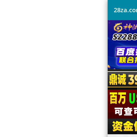
28za.