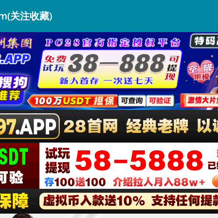
com(关注收藏)