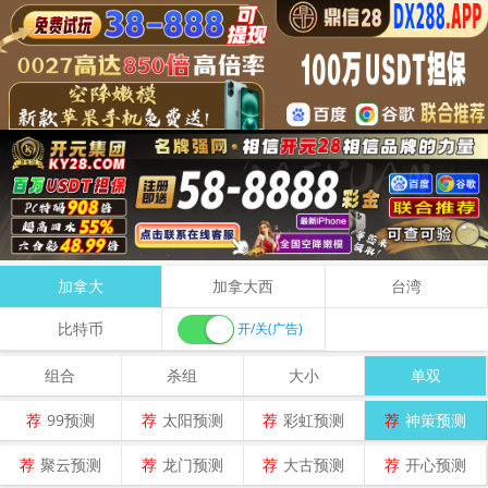
加拿大
加拿大西
台湾
比特币
开/关(广告)
组合
杀组
大小
单双
荐
99预测
荐
太阳预测
荐
彩虹预测
荐
神策预测
荐
聚云预测
荐
龙门预测
荐
大古预测
荐
开心预测