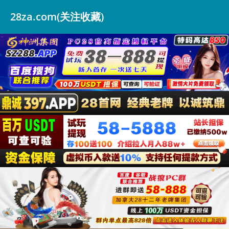
28za.com(关注收藏)